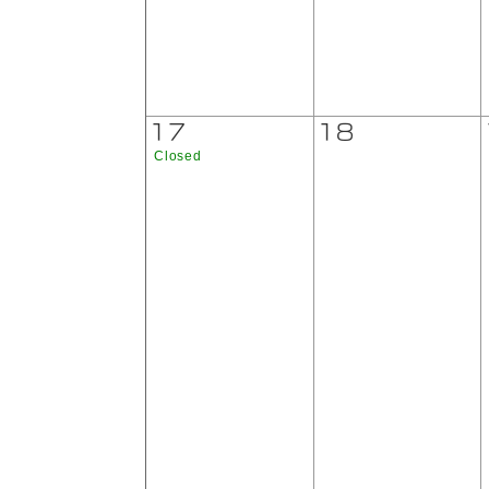
17
18
Closed