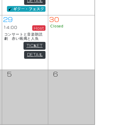
DETAIL
ギター・フェスタ
29
30
Closed
14:00
Host
コンサートと音楽朗読
劇 赤い蝋燭と人魚
TICKET
DETAIL
5
6