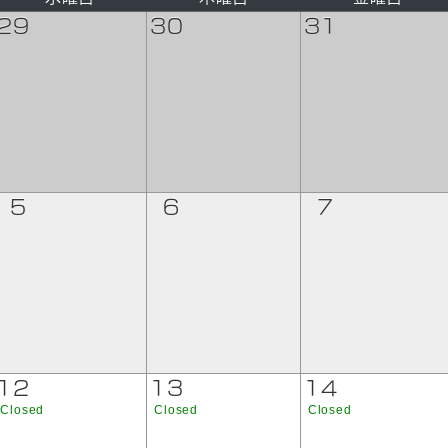
29
30
31
5
6
7
12
13
14
Closed
Closed
Closed