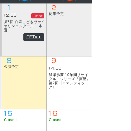
1
2
使用予定
12:30
Host
第6回 白寿こどもヴァイ
オリンコンクール 本
選
DETAIL
8
9
公演予定
14:00
飯塚歩夢 10年間リサイ
タル・シリーズ『夢望』
第2回〈ロマンティッ
ク〉
15
16
Closed
Closed