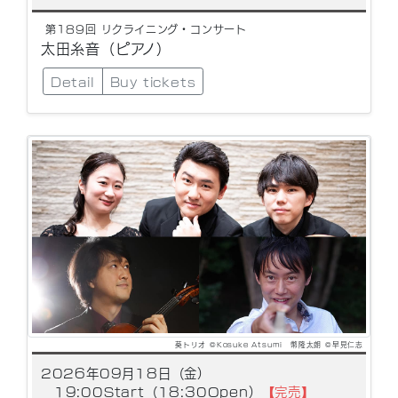
第189回 リクライニング・コンサート
太田糸音（ピアノ）
Detail
Buy tickets
葵トリオ ©Kosuke Atsumi 幣隆太朗 ©早見仁志
2026年09月18日（金）
19:00Start（18:30Open）
【完売】