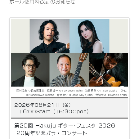
ホール使用料改訂のお知らせ
荘村清志 ©良知賀津也 福田進一 ©Takanori Ishii 秋田勇魚 ©T.Tairadate 沖仁
©Nunokawa Kohta 鈴木大介 ©Orie Miyajima 菅沼聖隆 ©KanaKondo
2026年08月21日（金）
16:00Start（15:30Open）
第20回 Hakuju ギター･フェスタ 2026
20周年記念ガラ・コンサート