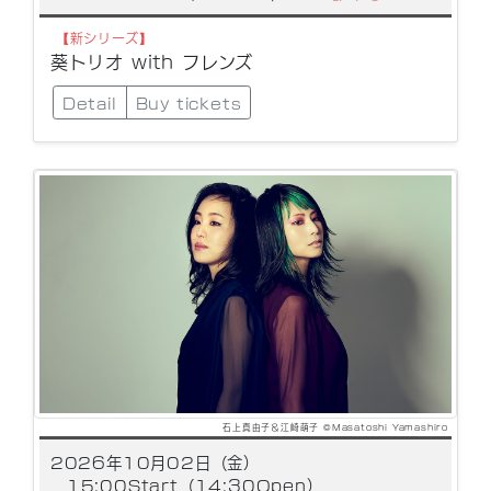
【新シリーズ】
葵トリオ with フレンズ
Detail
Buy tickets
石上真由子＆江崎萌子 ©Masatoshi Yamashiro
2026年10月02日（金）
15:00Start（14:30Open）