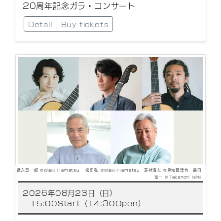
20周年記念ガラ・コンサート
Detail
Buy tickets
徳永真一郎 ©Waki Hamatsu 松田弦 ©Waki Hamatsu 荘村清志 ©良知賀津也 福田
進一 ©Takanori Ishii
2026年08月23日（日）
15:00Start（14:30Open）