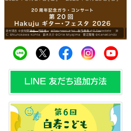
﨑谷直人 ©JUNICHIRO MATSUO 中恵菜 ©Tomoko Hidaki 黒川実咲 ©井村
重人 夛賀さくら ©Ayane Shindo