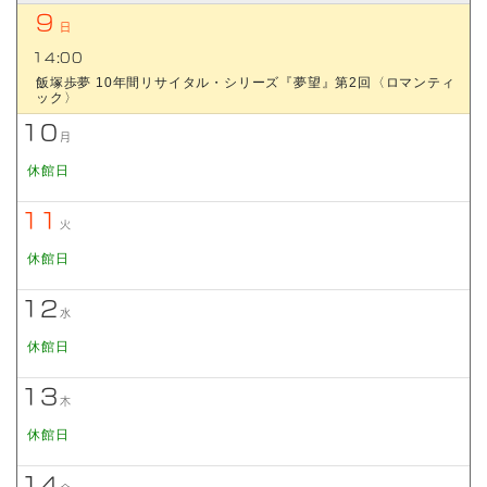
9
日
14:00
飯塚歩夢 10年間リサイタル・シリーズ『夢望』第2回〈ロマンティ
ック〉
10
月
休館日
11
火
休館日
12
水
休館日
13
木
休館日
14