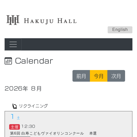
Calendar
前月
今月
次月
2026
年
８月
リクライニング
1
土
12:30
主催
第6回 白寿こどもヴァイオリンコンクール 本選