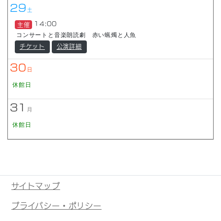
29
土
14:00
主催
コンサートと音楽朗読劇 赤い蝋燭と人魚
チケット
公演詳細
30
日
休館日
31
月
休館日
サイトマップ
プライバシー・ポリシー