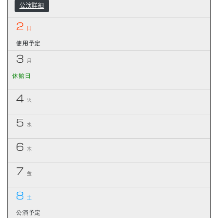
公演詳細
2
日
使用予定
3
月
休館日
4
火
5
水
6
木
7
金
8
土
公演予定