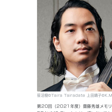
笹沼樹©Taira Tairadate 上田晴子©K.
第20回（2021年度）齋藤秀雄メモ