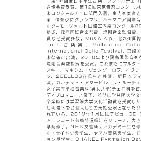
…
第65回全日本学生音楽コンクールチェロ
送協会賞受賞。第12回東京音楽コンクール
楽コンクールチェロ部門入選。室内楽奏者と
第1位並びにグランプリ、ルーマニア国際音
ルク=モーツァルト国際室内楽コンクール2
助成、霧島国際音楽祭賞、堤剛音楽監督賞、
賞など受賞多数。Music Alp、北九州国
pont 音楽祭、Melbourne Cello F
International Cello Festiva
楽祭等に出演。2010年より霧島国際音楽
堤剛音楽監督賞を受賞。これまでにマルタ・
スキー、マキシム・ヴェンゲーロフ、イヴリ
ン、2CELLOS各氏らと共演。新日本フ
演。カルテット・アマービレ、ラ・ルーチェ
女子高等学校音楽科(男女共学)チェロ科を
ディプロマコース修了、並びに学習院大学文
卒業時には学習院大学文化活動賞を受賞した
后両陛下をお迎えしての天覧公演となったリ
れている。2019年1月にはデビューCD
ア レコード芸術特選盤）をリリース。大き
学院修了。ＮＨＫ交響楽団アカデミー生を修
ル・サイトウ奨学生、ヤマハ音楽奨学生、ロ
ョン奨学生。CHANEL Pygmalion 