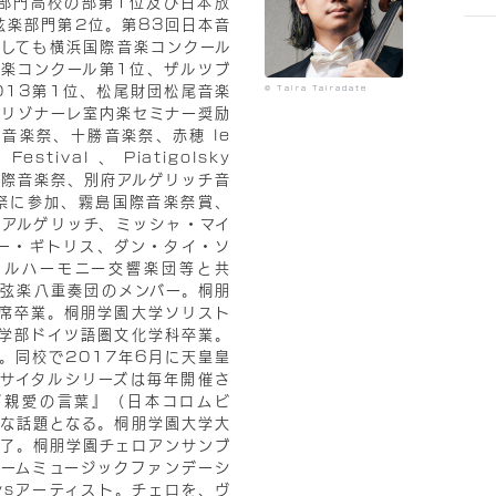
部門高校の部第1位及び日本放
弦楽部門第2位。第83回日本音
しても横浜国際音楽コンクール
楽コンクール第1位、ザルツブ
013第1位、松尾財団松尾音楽
© Taira Tairadate
リゾナーレ室内楽セミナー奨励
際音楽祭、十勝音楽祭、赤穂 le
estival、Piatigolsky
l、宮崎国際音楽祭、別府アルゲリッチ音
祭に参加、霧島国際音楽祭賞、
アルゲリッチ、ミッシャ・マイ
ー・ギトリス、ダン・タイ・ソ
ィルハーモニー交響楽団等と共
弦楽八重奏団のメンバー。桐朋
首席卒業。桐朋学園大学ソリスト
学部ドイツ語圏文化学科卒業。
。同校で2017年6月に天皇皇
サイタルシリーズは毎年開催さ
『親愛の言葉』（日本コロムビ
な話題となる。桐朋学園大学大
了。桐朋学園チェロアンサンブ
ームミュージックファンデーシ
Daysアーティスト。チェロを、ヴ