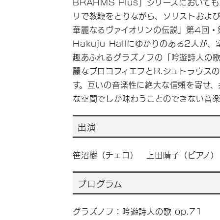
BRAHMS Plus」シリーズにおい
リで教鞭をとりながら、ソリストおよ
華麗なるヴァイオリンの伝説」第4回・
Hakuju Hallにゆかりのある2人
趣あふれるグラズノフの「吟遊詩人の歌 
麗なプロコフィエフとR.シュトラウス
す。互いの音楽性に絶大な信頼を寄せ、共演
な空間でしか味わうことのできない音
出演
笹沼樹（チェロ） 上田晴子（ピアノ）
プログラム
グラズノフ：吟遊詩人の歌 op.71