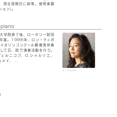
、現在堤剛氏に師事。
使用楽器
クション)。
piano
大学院修了後、ロータリー財団
卒業。1986年、ロン・ティボ
ァイオリンコンクール最優秀伴奏
して日、欧で演奏活動を行う。
 ヴェルニコフ、O.シャルリエ、
ュメイ、
…
© K.MIURA
e