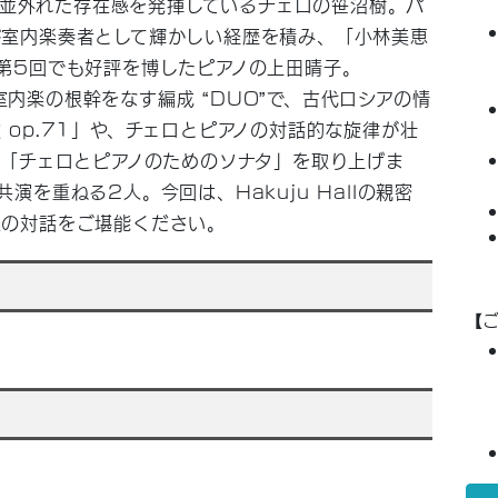
ても並外れた存在感を発揮しているチェロの
笹沼樹
。パ
び室内楽奏者として輝かしい経歴を積み、「小林美恵
第5回でも好評を博したピアノの
上田晴子
。
が、室内楽の根幹をなす編成 “DUO”で、古代ロシアの情
op.71」や、チェロとピアノの対話的な旋律が壮
の「チェロとピアノのためのソナタ」を取り上げま
を重ねる2人。今回は、Hakuju Hallの親密
楽の対話をご堪能ください。
【