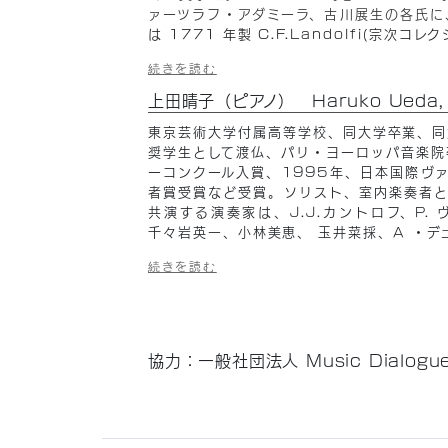
ァーツラフ・アダミーラ、古川展生の各氏に
は 1771 年製 C.F.Landolfi(宗次コレ
続きを読む
上田晴子（ピアノ） Haruko Ueda, 
東京芸術大学付属高等学校、同大学卒業、同
奨学生として渡仏、パリ・ヨーロッパ音楽院
ーコンクール入賞、1995年、日本国際ヴ
者賞受賞など受賞。ソリスト、室内楽奏者と
共演する演奏家は、J.J.カントロフ、P.
千々岩英一、小林美恵、 玉井菜採、A ・デ
続きを読む
協力：一般社団法人 Music Dialogu