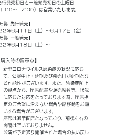
先行発売初日と一般発売初日の土曜日
1:00～17:00）は営業いたします。
5期 先行発売】
22年6月11日（土）～6月17日（金）
5期 一般発売】
22年6月18日（土）～
ご購入時の留意点】
新型コロナウイルス感染症の状況に応じ
て、公演中止・延期及び発売日が延期とな
る可能性がございます。また、感染症防止
の観点から、座席配置や販売席数等、状況
に応じた対応をとっております為、座席指
定のご希望に沿えない場合や席移動をお願
いする場合がございます。
座席は通常配席となっており、前後左右の
間隔は空いておりません。
公演が予定通り開催された場合の払い戻し