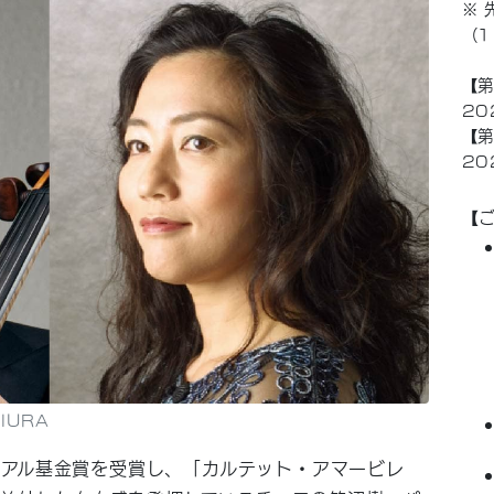
※ 
（1
【第
20
【第
20
【
MIURA
リアル基金賞を受賞し、「カルテット・アマービレ