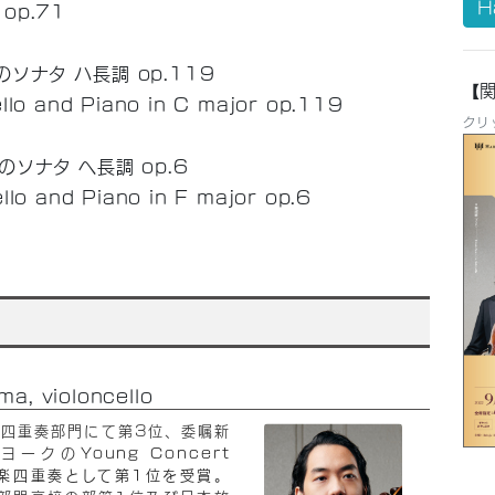
H
 op.71
ナタ ハ長調 op.119
【
ello and Piano in C major op.119
クリ
ソナタ ヘ長調 op.6
ello and Piano in F major op.6
 violoncello
楽四重奏部門にて第3位、委嘱新
ーヨークの
Young Concert
ionで弦楽四重奏として第1位を受賞。