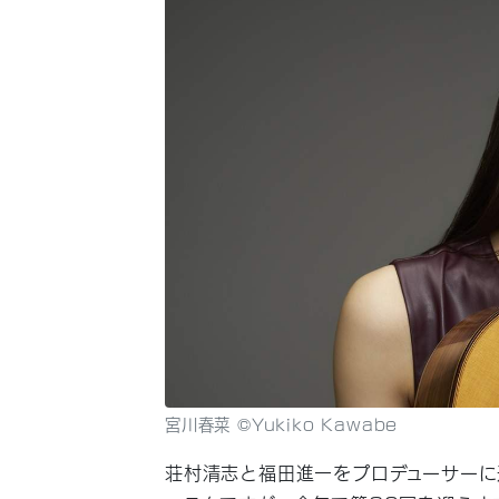
宮川春菜 ©Yukiko Kawabe
荘村清志と福田進一をプロデューサーに