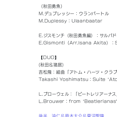
（秋田勇魚）
M.デュプレッシー：ウランバートル
M.Duplessy：Ulaanbaatar
E.ジスモンチ（秋田勇魚編）：サルバド
E.Gismonti（Arr.Isana Akita）：
【DUO】
(秋田＆猪居)
吉松隆：組曲「アトム・ハーツ・クラ
Takashi Yoshimatsu：Suite ‘At
L.ブローウェル：「ビートレリアーナス
L.Brouwer：from ‘Beatlerianas
後半 沖仁＆鈴木大介＆菅沼聖隆