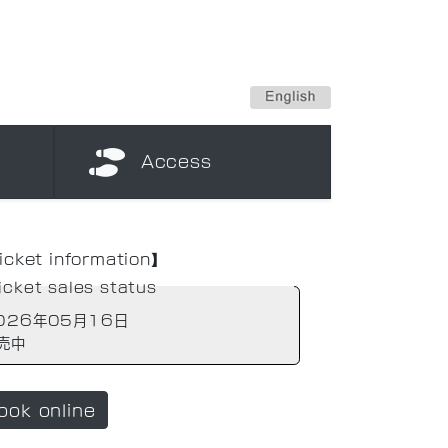
Access
icket information】
icket sales status
026年05月16日
売中
ook online