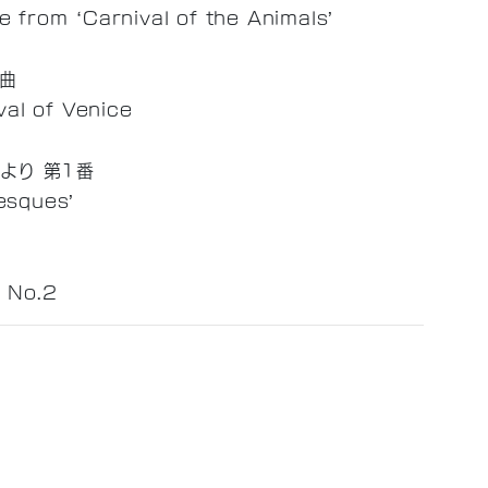
from ‘Carnival of the Animals’
奏曲
val of Venice
より 第1番
esques’
 No.2