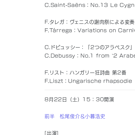
C.Saint-Saëns：No.13 Le Cygne 
F.タレガ：ヴェニスの謝肉祭による変
F.Tárrega：Variations on Carni
C.ドビュッシー：「2つのアラベスク」
C.Debussy：No.1 from ‵2 Arab
F.リスト：ハンガリー狂詩曲 第2番
F.Liszt：Ungarische rhapsodie
8月22日（土）15：30開演
前半 松尾俊介＆小暮浩史
[出演]