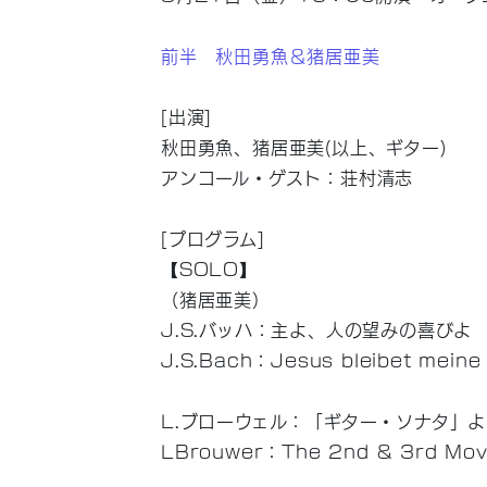
前半 秋田勇魚＆猪居亜美
[出演]
秋田勇魚、猪居亜美(以上、ギター)
アンコール・ゲスト：荘村清志
[プログラム]
【SOLO】
（猪居亜美）
J.S.バッハ：主よ、人の望みの喜びよ
J.S.Bach：Jesus bleibet mein
L.ブローウェル：「ギター・ソナタ」よ
LBrouwer：The 2nd & 3rd Mov