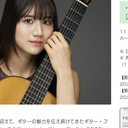
11
火
※ 
※ 
（1
【第
20
【第
20
I
H
迎えて、ギターの魅力を伝え続けてきたギター・フ
0