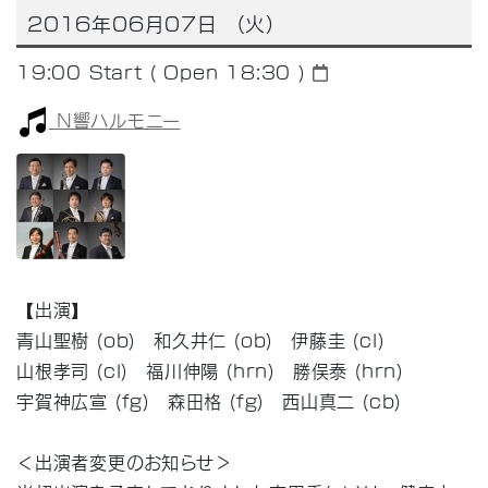
2016年06月07日 （火）
19:00
Start ( Open 18:30 )
N響ハルモニー
【出演】
青山聖樹 (ob) 和久井仁 (ob) 伊藤圭 (cl)
山根孝司 (cl) 福川伸陽 (hrn) 勝俣泰 (hrn)
宇賀神広宣 (fg) 森田格 (fg) 西山真二 (cb)
＜出演者変更のお知らせ＞