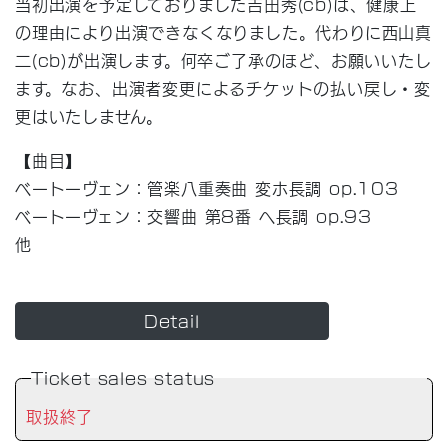
当初出演を予定しておりました吉田秀(cb)は、健康上
の理由により出演できなくなりました。代わりに西山真
二(cb)が出演します。何卒ご了承のほど、お願いいたし
ます。なお、出演者変更によるチケットの払い戻し・変
更はいたしません。
【曲目】
ベートーヴェン：管楽八重奏曲 変ホ長調 op.103
ベートーヴェン：交響曲 第8番 ヘ長調 op.93
他
Detail
Ticket sales status
取扱終了