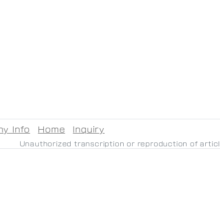
y Info
Home
Inquiry
Unauthorized transcription or reproduction of artic