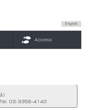
Access
込）
l. 03-3356-4140