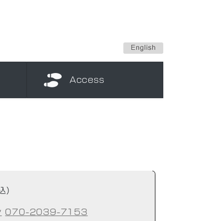
Access
込）
ン
070-2039-7153