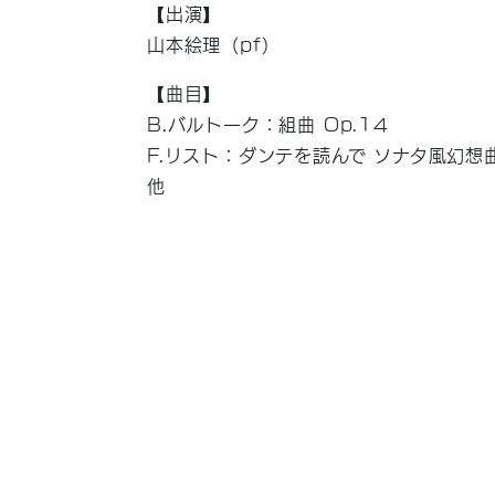
【出演】
山本絵理（pf）
【曲目】
B.バルトーク：組曲 Op.14
F.リスト：ダンテを読んで ソナタ風幻想
他