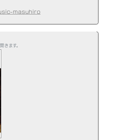
]
usic-masuhiro
開きます。