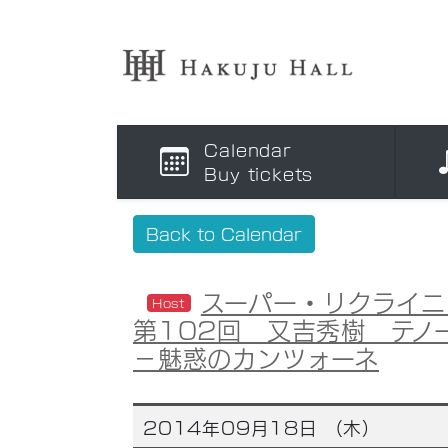
Calendar
Buy tickets
Back to Calendar
スーパー・リクライニ
Host
第102回 又吉秀樹 テノ
－魅惑のカンツォーネ
2014年09月18日 （木）