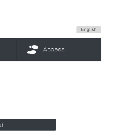
Access
il