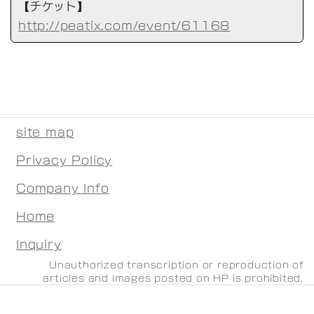
【チケット】
http://peatix.com/event/61168
site map
Privacy Policy
Company Info
Home
Inquiry
Unauthorized transcription or reproduction of
articles and images posted on HP is prohibited.