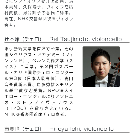
でにヴァイオリンを井上將興、清
水高師、久保陽子、ヴィオラを店
村眞積、河合訓子の各氏に師事。
現在、NHK交響楽団次席ヴィオラ
奏者。
辻󠄀本玲（チェロ） Rei Tsujimoto, violoncello
東京藝術大学を首席で卒業。その
後シベリウス・アカデミー（フィ
ンランド）、ベルン芸術大学（ス
イス）に留学。第2回ガスパー
ル・カサド国際チェロ・コンクー
ル第3位（日本人最高位）、青山
音楽賞新人賞、齋藤秀雄メモリア
ル基金賞など受賞。NPO法人イ
エロー・エンジェルよりアントニ
オ・ストラディヴァリウス
（1730）を貸与されている。
NHK交響楽団首席チェロ奏者。
市寛也
（チェロ） Hiroya Ichi, violoncello