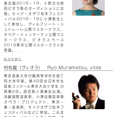
奥志賀2018・19、小野文化財
団ビオラ塾のオーディションに合
格。セイジ・オザワ松本フェステ
ィバル2018・19に小澤塾生と
して参加し、ヴィルフリート・シ
ュトレーレ公開マスタークラス、
タベア・ツィンマーマン公開マス
タークラス、ビオラスペース
2019東京公開マスタークラスを
受講。
…
続きを読む
村松龍（ヴィオラ） Ryo Muramatsu, viola
東京音楽大学付属高等学校を経て
同大学卒業。第49回全日本学生
音楽コンクール東京大会小学生 の
部第2位。読売新人演奏会出演。
沖縄国際音楽祭、小澤征爾音楽塾
オペラ・プロジェクト、東京・
春・音楽祭、セイジオザワ松本フ
ェスティバルなどに参加。これま