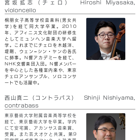
宮坂拡志（チェロ） Hiroshi Miyasaka,
violoncello
桐朋女子高等学校音楽科(男女共
学)を経て同大学卒業。2010
年、アフィニス文化財団の研修生
としてミュンヘン音楽大学へ留
学。これまでにチェロを木越洋、
堤剛、ウェン=シン・ヤンの各氏
に師事。N響アカデミーを経て、
NHK交響楽団入団。N響メンバー
を中心とした各種室内楽や、東京
チェロアンサンブル、ソロコンサ
ートでも活躍中。
西山真二（コントラバス） Shinji Nishiyama,
contrabass
東京藝術大学附属音楽高等学校を
経て、東京藝術大学を卒業。学内
にて安宅賞、アカンサス音楽賞、
受賞。また芸大オケと共演。第9
回宝塚ベガ音楽コンクール弦楽器