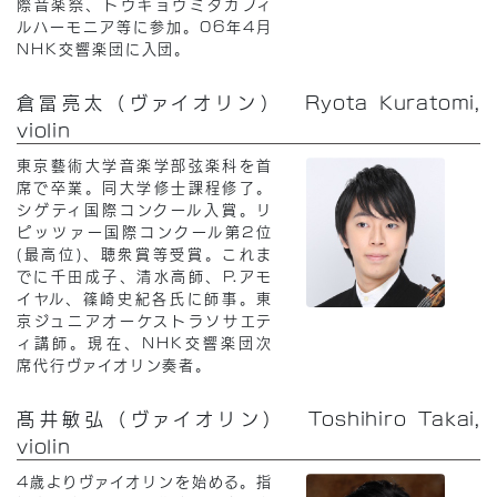
際音楽祭、トウキョウミタカフィ
ルハーモニア等に参加。06年4月
NHK交響楽団に入団。
倉冨亮太（ヴァイオリン） Ryota Kuratomi,
violin
東京藝術大学音楽学部弦楽科を首
席で卒業。同大学修士課程修了。
シゲティ国際コンクール入賞。リ
ピッツァー国際コンクール第2位
(最高位)、聴衆賞等受賞。これま
でに千田成子、清水高師、P.アモ
イヤル、篠崎史紀各氏に師事。東
京ジュニアオーケストラソサエテ
ィ講師。現在、NHK交響楽団次
席代行ヴァイオリン奏者。
髙井敏弘（ヴァイオリン） Toshihiro Takai,
violin
4歳よりヴァイオリンを始める。指