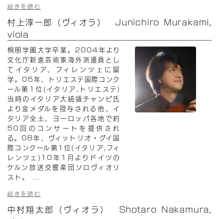
続きを読む
村上淳一郎（ヴィオラ） Junichiro Murakami,
viola
桐朋学園大学卒業。2004年より
文化庁新進芸術家海外派遣員とし
てイタリア、フィレンツェに留
学。05年、トリエステ国際コンク
ール第1位(イタリア,トリエステ)
当時のイタリア大統領チャンピ氏
より金メダルを授与される他、イ
タリア全土、ヨーロッパ各地で約
50回のコンサートを提供され
る。08年、ヴィットリオ・グイ国
際コンクール第1位(イタリア,フィ
レンツェ)10年1月よりドイツの
ケルン放送交響楽団ソロヴィオリ
スト。
…
続きを読む
中村翔太郎（ヴィオラ） Shotaro Nakamura,