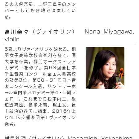
る大人倶楽部、上野三重奏のメン
バーとしても各地で演奏してい
る。
宮川奈々（ヴァイオリン） Nana Miyagawa,
violin
5歳よりヴァイオリンを始める。桐
朋女子高等学校音楽科を経て、同
大学を卒業。桐朋オーケストラア
カデミーを修了。第63回全日本
学生音楽コンクール全国大会高校
の部第3位。第80・81回日本音
楽コンクール入選。サントリーホ
ール室内楽アカデミー第4・5期フ
ェロー。これまでに松本尚三、板
垣登喜雄、篠崎永育、堀正文、景
山誠治の各氏に師事。2016年よ
りNHK交響楽団第1ヴァイオリン
奏者。
横島礼理（ヴァイオリン）Masamichi Yokoshima,