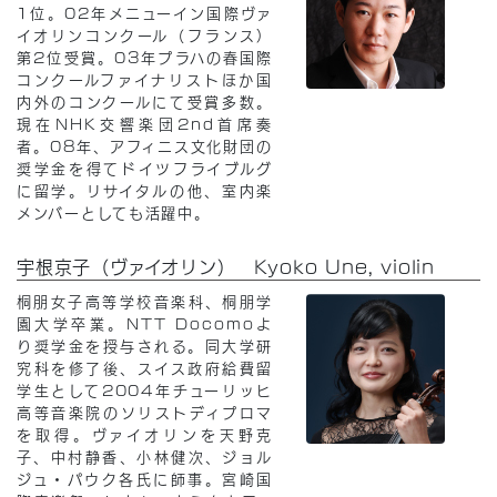
1位。02年メニューイン国際ヴァ
イオリンコンクール（フランス）
第2位受賞。03年プラハの春国際
コンクールファイナリストほか国
内外のコンクールにて受賞多数。
現在NHK交響楽団2nd首席奏
者。08年、アフィニス文化財団の
奨学金を得てドイツフライブルグ
に留学。リサイタルの他、室内楽
メンバーとしても活躍中。
宇根京子（ヴァイオリン） Kyoko Une, violin
桐朋女子高等学校音楽科、桐朋学
園大学卒業。NTT Docomoよ
り奨学金を授与される。同大学研
究科を修了後、スイス政府給費留
学生として2004年チューリッヒ
高等音楽院のソリストディプロマ
を取得。ヴァイオリンを天野克
子、中村静香、小林健次、ジョル
ジュ・パウク各氏に師事。宮崎国