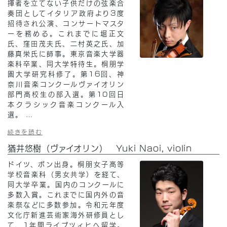
揮者を立てない子供だけの弦楽合
奏団としてイタリア政府より3度
招待され公演
、
コンサートマスタ
ーを務める。これまでに堀正文
氏、窪田茂夫氏、二村英之氏、加
藤真栄氏に師事。東京音楽大学器
楽科卒業、同大学特待生。桐朋学
園大学研究科修了。第16回、神
奈川音楽コンクールヴァイオリン
部門高校生の部入選。第10回日
本クラシック音楽コンクール入
選。
…
続きを読む
猶井悠樹（ヴァイオリン） Yuki Naoi, violin
ドイツ、ボン出身。桐朋女子高等
学校音楽科（男女共学）を経て、
同大学卒業。国内のコンクールに
多数入賞。これまでに国内外の音
楽祭などに多数参加。令和元年度
文化庁新進芸術家海外研修員とし
て、1年間ライプツィヒへ留学。