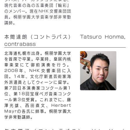
現代音楽の為の五重奏団『輪彩』
のメンバー。現在NHK交響楽団団
員。桐朋学園大学音楽学部非常勤
講師。
本間達朗（コントラバス） Tatsuro Honma,
contrabass
北海道札幌市出身。桐朋学園大学
を首席で卒業。卒業時、皇居内桃
華楽堂にて御前演奏を行う。
2008年、NHK交響楽団に入
団。14年、文化庁新進芸術家海
外派遣員としてウィーンに留学。
第7回日本演奏家コンクール第1
位、第18回宝塚ベガ音楽コンク
ール第3位受賞。これまでに、藤
澤光雄、西田直文、Herbert
Mayrの各氏に師事。桐朋学園大
学非常勤講師。