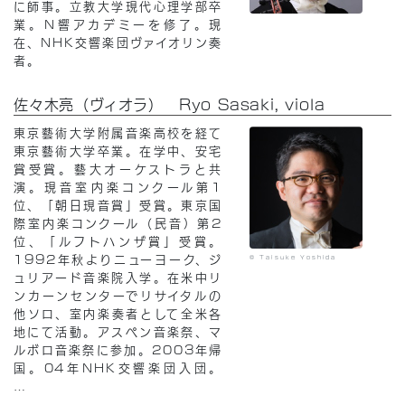
に師事。立教大学現代心理学部卒
業。N響アカデミーを修了。現
在、NHK交響楽団ヴァイオリン奏
者。
佐々木亮（ヴィオラ） Ryo Sasaki, viola
東京藝術大学附属音楽高校を経て
東京藝術大学卒業。在学中、安宅
賞受賞。藝大オーケストラと共
演。現音室内楽コンクール第1
位、「朝日現音賞」受賞。東京国
際室内楽コンクール（民音）第2
位、「ルフトハンザ賞」受賞。
1992年秋よりニューヨーク、ジ
© Taisuke Yoshida
ュリアード音楽院入学。在米中リ
ンカーンセンターでリサイタルの
他ソロ、室内楽奏者として全米各
地にて活動。アスペン音楽祭、マ
ルボロ音楽祭に参加。2003年帰
国。04年NHK交響楽団入団。
…