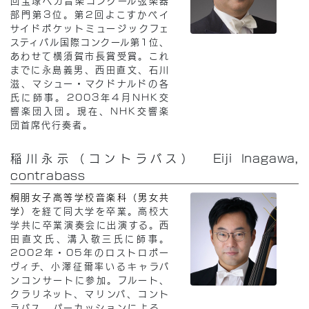
部門第3位。第2回よこすかベイ
サイドポケットミュージックフェ
スティバル国際コンクール第1位、
あわせて横須賀市長賞受賞。これ
までに永島義男、西田直文、石川
滋、マシュー・マクドナルドの各
氏に師事。2003年4月NHK交
響楽団入団。現在、NHK交響楽
団首席代行奏者。
稲川永示（コントラバス） Eiji Inagawa,
contrabass
桐朋女子高等学校音楽科（男女共
学）
を経て同大学を卒業。高校大
学共に卒業演奏会に出演する。西
田直文氏、溝入敬三氏に師事。
2002年・05年のロストロポー
ヴィチ、小澤征爾率いるキャラバ
ンコンサートに参加。フルート、
クラリネット、マリンバ、コント
ラバス、パーカッションによる、