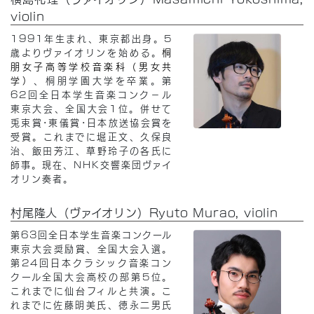
violin
1991年生まれ、東京都出身。5
歳よりヴァイオリンを始める。
桐
朋女子高等学校音楽科（男女共
学）
、桐朋学園大学を卒業。第
62回全日本学生音楽コンク－ル
東京大会、全国大会1位。併せて
兎束賞･東儀賞･日本放送協会賞を
受賞。これまでに堀正文、久保良
治、飯田芳江、草野玲子の各氏に
師事。現在、NHK交響楽団ヴァイ
オリン奏者。
村尾隆人（ヴァイオリン）Ryuto Murao, violin
第63回全日本学生音楽コンクール
東京大会奨励賞、全国大会入選。
第24回日本クラシック音楽コン
クール全国大会高校の部第5位。
これまでに仙台フィルと共演。こ
れまでに佐藤明美氏、徳永二男氏