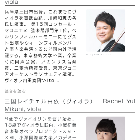
viola
兵庫県三田市出身。これまでにヴ
ィオラを百武由紀、川崎和憲の各
氏に師事。 第15回コンセール・
マロニエ21弦楽器部門第1位。ベ
ルリンフィルハーモニーにてゲス
ト出演やウィーンフィルメンバー
と室内楽共演するなど国内外で活
躍する。東京藝術大学卒業。卒業
© Ayane Shindo
時に同声会賞、アカンサス音楽
賞、三菱地所賞受賞。東京ジュニ
アオーケストラソサエティ講師。
ヴィオラ四重奏団“Alto
…
続きを読む
三国レイチェル由依（ヴィオラ） Rachel Yui
Mikuni, viola
6歳でヴァイオリンを習い始め、
18歳でヴィオラに転向。小澤征爾
音楽塾オペラプロジェクトⅩⅥ・
ⅩⅦ、小澤国際室内楽アカデミー