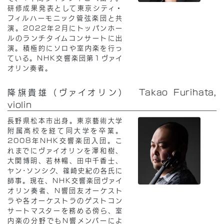
研修成果発表として東京シティ・
フィルハーモニック管弦楽団と共
演。2022年2月にトッパンホー
ルのランチタイムコンサートに出
演。積極的にソロや室内楽を行っ
ている。NHK交響楽団第１ヴァイ
オリン奏者。
降旗貴雄（ヴァイオリン） Takao Furihata,
violin
長野県松本市出身。東京藝術大学
附属高校を経て同大学を卒業。
2008年NHK交響楽団入団。こ
れまでにヴァイオリンを澤和樹、
大関博明、若林暢、田中千香士、
ヤン･ソンシク、篠崎史紀の各氏に
師事。現在、NHK交響楽団ヴァイ
オリン奏者、N響団友オーケスト
ラや各オーケストラのゲストコン
サートマスターを務める傍ら、室
内楽の分野でもN響メンバーによ