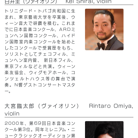
白井圭（ヴァイオリン） Kei Shirai, violin
トリニダード・トバゴ共和国に生
まれ、東京藝術大学を卒業後、ウ
ィーン音大で研鑽を積む。これま
でに日本音楽コンクール、ARDミ
ュンヘン国際コンクール、ハイド
ン国際室内楽コンクールを始めと
したコンクールで受賞歴をもち、
ソリストとしてチェコフィル、ミ
ュンヘン室内管、 新日本フィル、
東京フィルなどと共演。ウィーン
楽友協会、ウィグモアホール、コ
ンツェルトハウス等の舞台で演
奏。N響ゲストコンサートマスタ
ー。
大宮臨太郎（ヴァイオリン） Rintaro Omiya,
violin
2000年、第69回日本音楽コン
クール第3位。同年ミレニアム・ニ
ュークラシックオーディション第