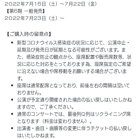
2022年7月16日（土）～7月22日（金）
【第6期 一般発売】
2022年7月23日（土）～
【ご購入時の留意点】
新型コロナウイルス感染症の状況に応じて、公演中止・
延期及び発売日が延期となる可能性がございます。ま
た、感染症防止の観点から、座席配置や販売席数等、状
況に応じた対応をとっております為、座席指定のご希望
に沿えない場合や席移動をお願いする場合がございま
す。
座席は通常配席となっており、前後左右の間隔は空いて
おりません。
公演が予定通り開催された場合の払い戻しはいたしかね
ますので、ご了承ください。
通常のコンサートでは、最後列Q列はリクライニング席
となります（料金は変わりません）。
出演者・曲目・曲順等の変更に伴うチケットの払い戻し
はいたしかねます。