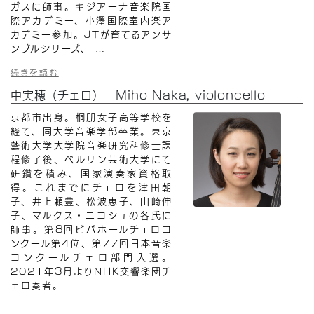
ガスに師事。キジアーナ音楽院国
際アカデミー、小澤国際室内楽ア
カデミー参加。JTが育てるアンサ
ンブルシリーズ、
…
続きを読む
中実穂（チェロ） Miho Naka, violoncello
京都市出身。桐朋女子高等学校を
経て、同大学音楽学部卒業。東京
藝術大学大学院音楽研究科修士課
程修了後、ベルリン芸術大学にて
研鑽を積み、国家演奏家資格取
得。これまでにチェロを津田朝
子、井上頼豊、松波恵子、山崎伸
子、マルクス・ニコシュの各氏に
師事。第8回ビバホールチェロコ
ンクール第4位、第77回日本音楽
コンクールチェロ部門入選。
2021年3月よりNHK交響楽団チ
ェロ奏者。