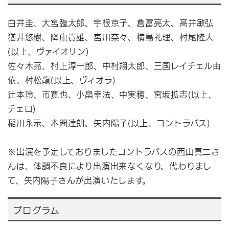
白井圭、大宮臨太郎、宇根京子、倉冨亮太、髙井敏弘
猶井悠樹、降旗貴雄、宮川奈々、横島礼理、村尾隆人
(以上、ヴァイオリン)
佐々木亮、村上淳一郎、中村翔太郎、三国レイチェル由
依、村松龍(以上、ヴィオラ)
辻󠄀本玲、市寛也、小畠幸法、中実穂、宮坂拡志(以上、
チェロ)
稲川永示、本間達朗、矢内陽子(以上、コントラバス)
※出演を予定しておりましたコントラバスの
西山真二
さ
んは、体調不良により出演出来なくなり、代わりまし
て、
矢内陽子
さんが出演いたします。
プログラム