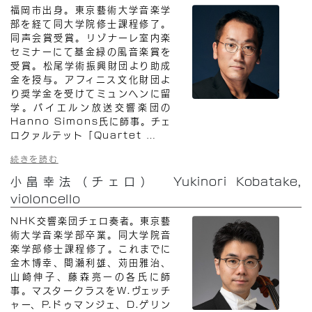
福岡市出身。東京藝術大学音楽学
部を経て同大学院修士課程修了。
同声会賞受賞。リゾナーレ室内楽
セミナーにて基金緑の風音楽賞を
受賞。松尾学術振興財団より助成
金を授与。アフィニス文化財団よ
り奨学金を受けてミュンヘンに留
学。バイエルン放送交響楽団の
Hanno Simons氏に師事。チェ
ロクァルテット「Quartet
…
続きを読む
小畠幸法（チェロ） Yukinori Kobatake,
violoncello
NHK交響楽団チェロ奏者。東京藝
術大学音楽学部卒業。同大学院音
楽学部修士課程修了。これまでに
金木博幸、間瀬利雄、苅田雅治、
山崎伸子、藤森亮一の各氏に師
事。マスタークラスをW.ヴェッチ
ャー、P.ドゥマンジェ、D.ゲリン