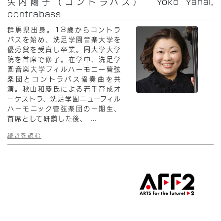
矢内陽子（コントラバス） Yoko Yanai,
contrabass
群馬県出身。13歳からコントラ
バスを始め、洗足学園音楽大学を
優秀賞を受賞し卒業。同大学大学
院を首席で修了。在学中、洗足学
園音楽大学フィルハーモニー管弦
楽団とコントラバス協奏曲を共
演。秋山和慶氏による若手育成オ
ーケストラ、洗足学園ニューフィル
ハーモニック管弦楽団の一期生、
首席として研鑽した後、
…
続きを読む