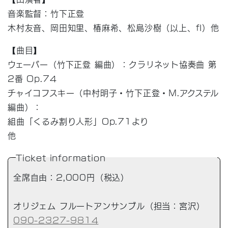
音楽監督：竹下正登
木村友音、岡田知里、椿麻希、松島沙樹
（以上、
fl
）
他
【曲目】
ウェーバー（竹下正登 編曲）：クラリネット協奏曲 第
2番 Op.74
チャイコフスキー（中村明子・竹下正登・M.アクステル
編曲）：
組曲「くるみ割り人形」Op.71より
他
Ticket information
全席自由：2,000円（税込）
オリジェム フルートアンサンブル（担当：宮沢）
090-2327-9814