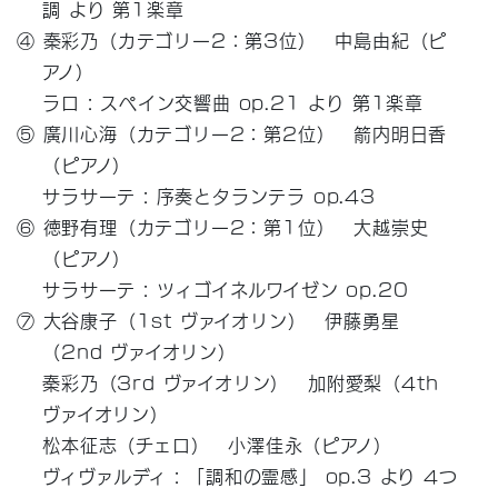
調 より 第1楽章
④ 秦彩乃（カテゴリー2：第3位） 中島由紀（ピ
アノ）
ラロ : スペイン交響曲 op.21 より 第1楽章
⑤ 廣川心海（カテゴリー2：第2位） 箭内明日香
（ピアノ）
サラサーテ : 序奏とタランテラ op.43
⑥ 徳野有理（カテゴリー2：第1位） 大越崇史
（ピアノ）
サラサーテ : ツィゴイネルワイゼン op.20
⑦ 大谷康子（1st ヴァイオリン） 伊藤勇星
（2nd ヴァイオリン）
秦彩乃（3rd ヴァイオリン） 加附愛梨（4th
ヴァイオリン）
松本征志（チェロ） 小澤佳永（ピアノ）
ヴィヴァルディ : 「調和の霊感」 op.3 より 4つ