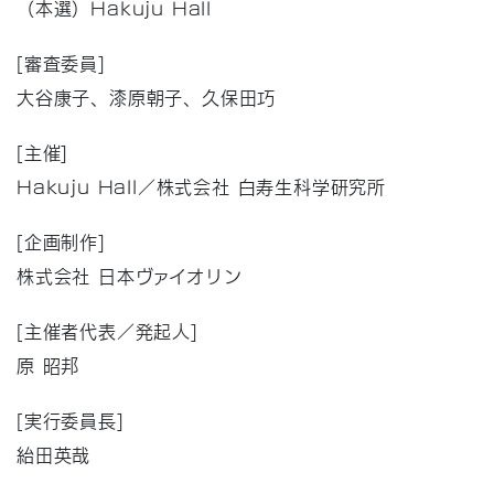
（本選）Hakuju Hall
[審査委員]
大谷康子、漆原朝子、久保田巧
[主催]
Hakuju Hall／株式会社 白寿生科学研究所
[企画制作]
株式会社 日本ヴァイオリン
[主催者代表／発起人]
原 昭邦
[実行委員長]
紿田英哉