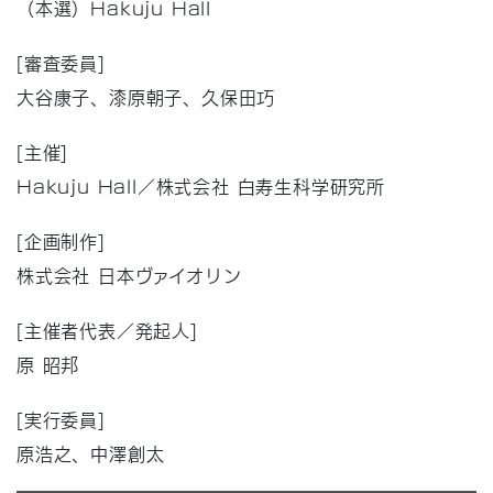
（本選）Hakuju Hall
[審査委員]
大谷康子、漆原朝子、久保田巧
[主催]
Hakuju Hall／株式会社 白寿生科学研究所
[企画制作]
株式会社 日本ヴァイオリン
[主催者代表／発起人]
原 昭邦
[実行委員]
原浩之、中澤創太