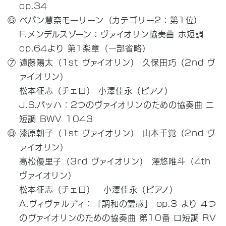
op.34
⑥ ベバン慧奈モーリーン（カテゴリー2：第1位）
F.メンデルスゾーン：ヴァイオリン協奏曲 ホ短調
op.64より 第1楽章（一部省略）
⑦ 遠藤陽太（1st ヴァイオリン） 久保田巧（2nd ヴ
ァイオリン）
松本征志（チェロ） 小澤佳永（ピアノ）
J.S.バッハ：2つのヴァイオリンのための協奏曲 ニ
短調 BWV 1043
⑧ 漆原朝子（1st ヴァイオリン） 山本千覚（2nd ヴ
ァイオリン）
高松優里子（3rd ヴァイオリン） 澤悠唯斗（4th
ヴァイオリン）
松本征志（チェロ） 小澤佳永（ピアノ）
A.ヴィヴァルディ：「調和の霊感」 op.3 より 4つ
のヴァイオリンのための協奏曲 第10番 ロ短調 RV