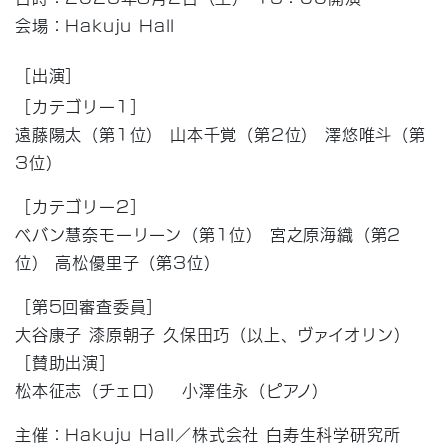
会場：Hakuju Hall
［出演］
［カテゴリー1］
遠藤陽太（第1位） 山本千覚（第2位） 澤悠唯斗（第
3位）
［カテゴリー2］
ベバン慧奈モーリーン（第1位） 宮之原海織（第2
位） 高松優里子（第3位）
［第5回審査委員］
大谷康子 漆原朝子 久保田巧（以上、ヴァイオリン）
［賛助出演］
松本征志（チェロ） 小澤佳永（ピアノ）
主催：Hakuju Hall／株式会社 白寿生科学研究所