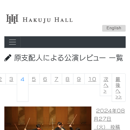
原支配人による公演レビュー 一覧
2
3
4
5
6
7
8
9
10
次
最
へ
後
>
へ
>>
2024年08
月27日
（火） 投稿