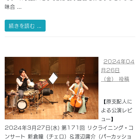
味合 ...
続きを読む ...
2024年04
月26日
（金） 投稿
【原支配人に
よる公演レビ
ュー】
2024年3月27日(水) 第171回 リクライニング・コ
ンサート 新倉瞳（チェロ）＆渡辺庸介（パーカッショ