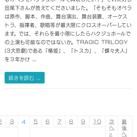
田尾下さんが答えてくださいました。「そもそもオペラ
は原作、脚本、作曲、舞台演出、舞台装置、オーケス
トラ、指揮者、歌唱等が最大限にクロスオーバーしてい
ます。では、それらを最小限にしたらハクジュホールで
の上演も可能なのではないか。TRAGIC TRILOGY
(3大悲劇)である「椿姫」、「トスカ」、「蝶々夫人」
を３年かけ ...
続きを読む ...
2
3
4
5
6
7
8
9
10
次
最
へ
後
>
へ