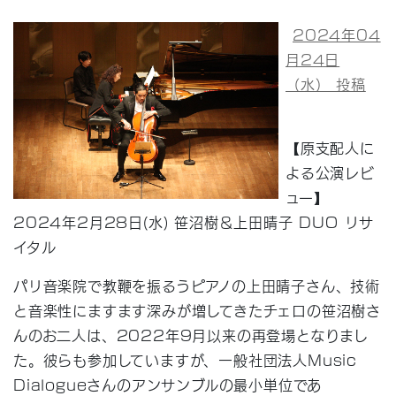
2024年04
月24日
（水） 投稿
【原支配人に
よる公演レビ
ュー】
2024年2月28日(水) 笹沼樹＆上田晴子 DUO リサ
イタル
パリ音楽院で教鞭を振るうピアノの上田晴子さん、技術
と音楽性にますます深みが増してきたチェロの笹沼樹さ
んのお二人は、2022年9月以来の再登場となりまし
た。彼らも参加していますが、一般社団法人Music
Dialogueさんのアンサンブルの最小単位であ