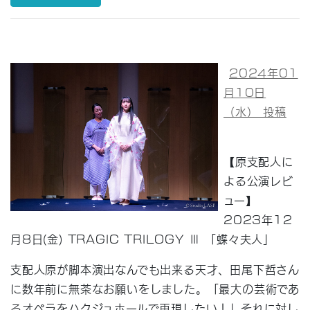
2024年01
月10日
（水） 投稿
【原支配人に
よる公演レビ
ュー】
2023年12
月8日(金) TRAGIC TRILOGY Ⅲ 「蝶々夫人」
支配人原が脚本演出なんでも出来る天才、田尾下哲さん
に数年前に無茶なお願いをしました。「最大の芸術であ
るオペラをハクジュホールで再現したい！」それに対し